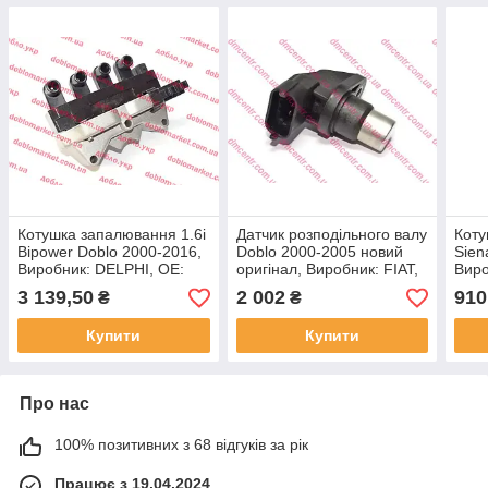
Котушка запалювання 1.6i
Датчик розподільного валу
Коту
Bipower Doblo 2000-2016,
Doblo 2000-2005 новий
Sien
Виробник: DELPHI, OE:
оригінал, Виробник: FIAT,
Виро
46472440
OE: 46786049
764
3 139,50
2 002
910
₴
₴
Купити
Купити
Про нас
100% позитивних з 68 відгуків за рік
Працює з 19.04.2024