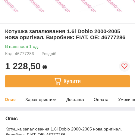
Котушка запалювання 1.6i Doblo 2000-2005
нова оригінал, Виробник: FIAT, OE: 46777286
В наявності 1 од.
Код: 46777286
Роздріб
1 228,50
₴
Купити
Опис
Характеристики
Доставка
Оплата
Умови п
Опис
Котушка запалювання 1.6i Doblo 2000-2005 нова оригінал,
Виробник: FIAT, OE: 46777286