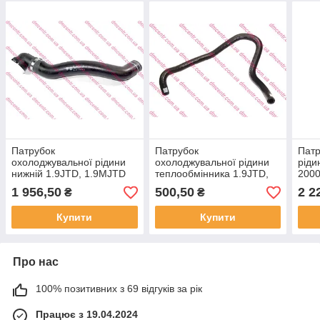
Патрубок
Патрубок
Патр
охолоджувальної рідини
охолоджувальної рідини
ріди
нижній 1.9JTD, 1.9MJTD
теплообмінника 1.9JTD,
2000
Doblo 2000-2016 OPAR,
1.9MJTD Doblo Виробник:
FIAT
1 956,50
500,50
2 2
₴
₴
Виробник: FIAT, OE:
RAPRO, OE: 46805853,
46779530,
96958, 55199129
Купити
Купити
Про нас
100% позитивних з 69 відгуків за рік
Працює з 19.04.2024