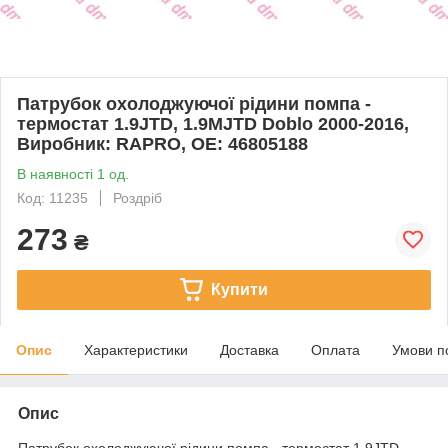
Патрубок охолоджуючої рідини помпа -
термостат 1.9JTD, 1.9MJTD Doblo 2000-2016,
Виробник: RAPRO, OE: 46805188
В наявності 1 од.
Код: 11235
Роздріб
273
₴
Купити
Опис
Характеристики
Доставка
Оплата
Умови п
Опис
Патрубок охолоджуючої рідини помпа - термостат 1.9JTD,