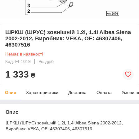
ШРКШ (ШРУС) зовнішній 1.2i, 1.4i Albea Siena
2002-2012, Виробник: VEKA, OE: 46307406,
46307516
Немає в наявності
Код: FI-1019
Роздріб
1 333
₴
Опис
Характеристики
Доставка
Оплата
Умови п
Опис
ШРКШ (ШРУС) зовнішній 1.2i, 1.4i Albea Siena 2002-2012,
Виробник: VEKA, OE: 46307406, 46307516