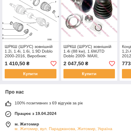
ШРКШ (ШРУС) зовнішній
ШРКШ (ШРУС) зовнішній
Конд
1.2i, 1.4i, 1.6i, 1.9D Doblo
1.4i (88 kw), 1.6MJTD
1,2i
2000-2016, Виробник:
Doblo 2009- MAXI,
2012
VEKA, OE: 46308205,
Виробник: VEKA, OE:
OE:
1 410,50
2 047,50
773
₴
₴
46307913,
374939, 374945,
46307934,
Купити
Купити
Про нас
100% позитивних з 69 відгуків за рік
Працює з 19.04.2024
м. Житомир
м. Житомир, вул. Параджанова, Житомир, Україна