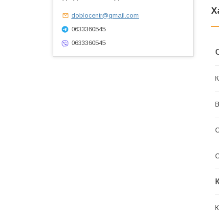
Х
doblocentr@gmail.com
0633360545
0633360545
К
В
С
К