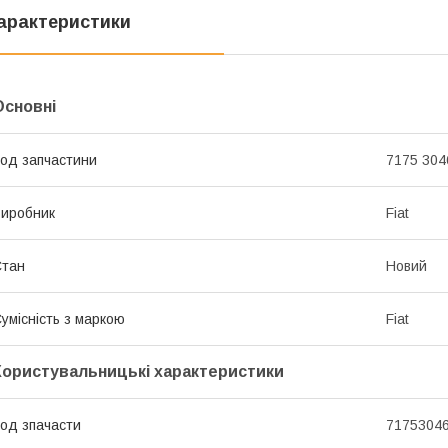
арактеристики
Основні
од запчастини
7175 304
иробник
Fiat
Стан
Новий
умісність з маркою
Fiat
Користувальницькі характеристики
од зпачасти
7175304