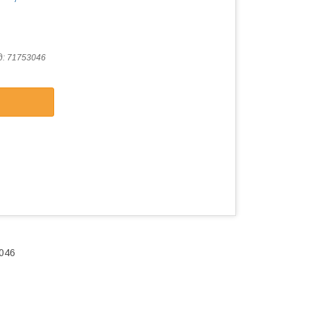
д:
71753046
3046