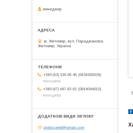
менеджер
м. Житомир, вул. Параджанова,
Житомир, Україна
0636000339
+380 (63) 336-05-45
менеджер
0664044010
+380 (67) 687-82-82
Т
менеджер
Х
doblocentr@gmail.com