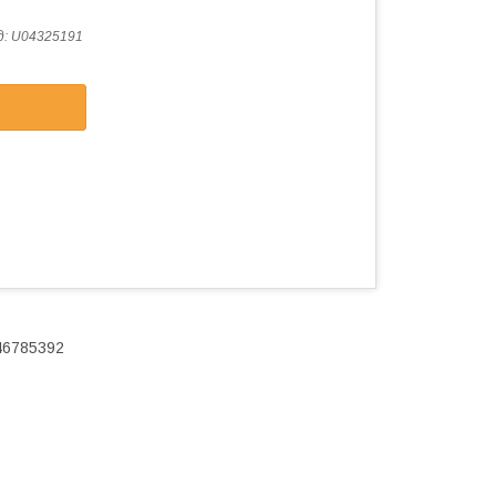
д:
U04325191
 46785392