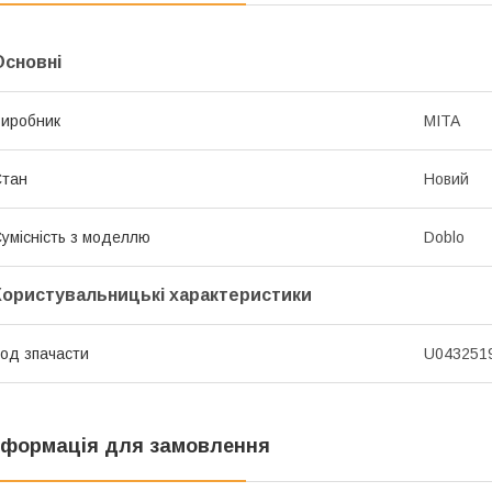
Основні
иробник
MITA
Стан
Новий
умісність з моделлю
Doblo
Користувальницькі характеристики
од зпачасти
U043251
нформація для замовлення