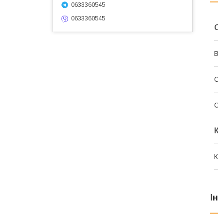
0633360545
0633360545
В
С
К
І