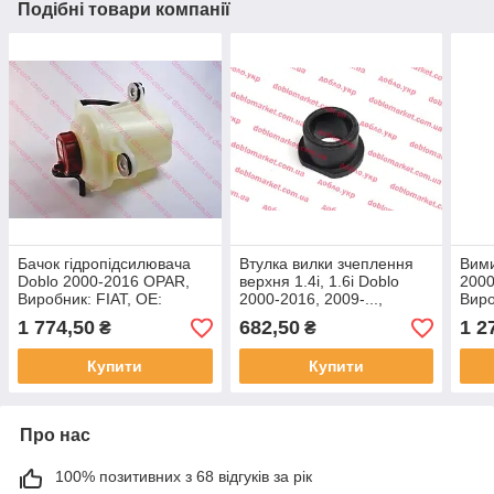
Подібні товари компанії
Бачок гідропідсилювача
Втулка вилки зчеплення
Вими
Doblo 2000-2016 OPAR,
верхня 1.4i, 1.6i Doblo
2000
Виробник: FIAT, OE:
2000-2016, 2009-...,
Виро
46767469
Виробник: FIAT, OE:
468
1 774,50
682,50
1 2
₴
₴
46543813, 68136989AA
Купити
Купити
Про нас
100% позитивних з 68 відгуків за рік