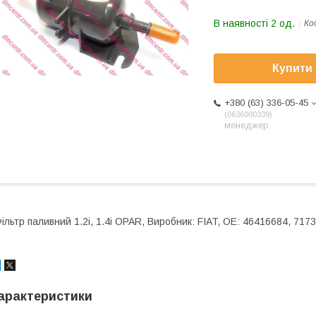
В наявності 2 од.
Ко
Купити
+380 (63) 336-05-45
0636000339
менеджер
ільтр паливний 1.2i, 1.4i OPAR, Виробник: FIAT, OE: 46416684, 717
арактеристики