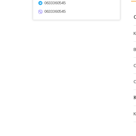
0633360545
0633360545
К
В
С
К