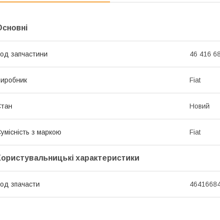
Основні
од запчастини
46 416 6
иробник
Fiat
Стан
Новий
умісність з маркою
Fiat
Користувальницькі характеристики
од зпачасти
4641668