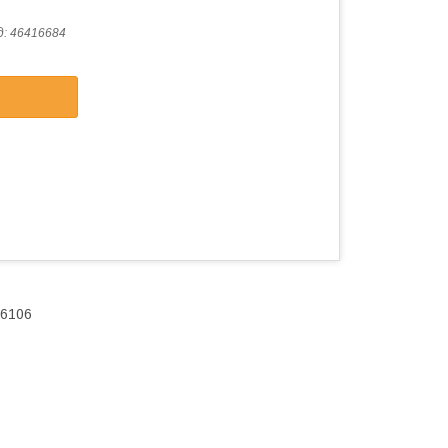
д:
46416684
36106