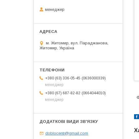
менеджер
м. Житомир, вул. Параджанова,
Житомир, Україна
0636000339
+380 (63) 336-05-45
менеджер
0664044010
+380 (67) 687-82-82
Ф
менеджер
Х
doblocentr@gmail.com