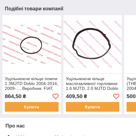
Подібні товари компанії
Ущільнююче кільце помпи
Ущільнююче кільце
Ущіл
1.3MJTD Doblo 2004-2016,
маслозаливної горловини
(ТНВ
2009-..., Виробник: FIAT,
1.6 MJTD, 2.0 MJTD Doblo
2004
OE: 68297489AA,
2009-, Виробник: FIAT, OE:
Виро
864,50
409,50
500
₴
₴
71732863
55212608,
551
Купити
Купити
Про нас