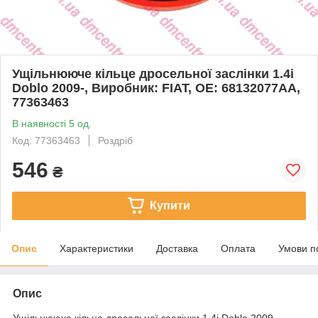
Ущільнююче кільце дросельної заслінки 1.4i
Doblo 2009-, Виробник: FIAT, OE: 68132077AA,
77363463
В наявності 5 од.
Код: 77363463
Роздріб
546
₴
Купити
Опис
Характеристики
Доставка
Оплата
Умови п
Опис
Ущільнююче кільце дросельної заслінки 1.4i Doblo 2009-,