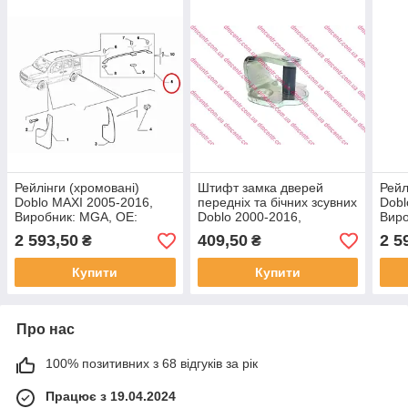
Рейлінги (хромовані)
Штифт замка дверей
Рейл
Doblo MAXI 2005-2016,
передніх та бічних зсувних
Dobl
Виробник: MGA, OE:
Doblo 2000-2016,
Виро
98814610, 735435420
Виробник: MGA, OE:
7354
2 593,50
409,50
2 5
₴
₴
46747437
735
Купити
Купити
Про нас
100% позитивних з 68 відгуків за рік
Працює з 19.04.2024