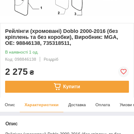
Рейлінги (хромовані) Doblo 2000-2016 (без
кріплень та без коробки), Виробник: MGA,
OE: 98846138, 735318511,
В наявності 1 од.
Код: 098846138
Роздріб
2 275
₴
Купити
Опис
Характеристики
Доставка
Оплата
Умови 
Опис
Рейлінги (хромовані) Doblo 2000-2016 (без кріплень та без