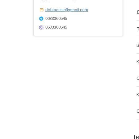
doblocentr@gmail.com
0633360545
0633360545
Т
В
К
К
С
І