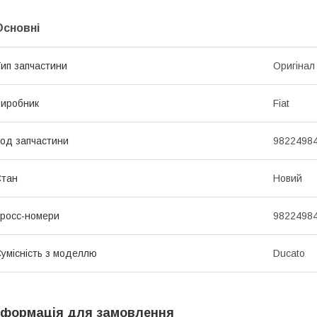
Основні
ип запчастини
Оригінал
иробник
Fiat
од запчастини
9822498
Стан
Новий
росс-номери
9822498
умісність з моделлю
Ducato
нформація для замовлення