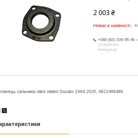
2 003 ₴
Немає в наявності
К
+380 (63) 336-05-45
0636000339
менеджер
ланець сальника лівої піввісі Ducato 1994-2025, 9822498480
арактеристики