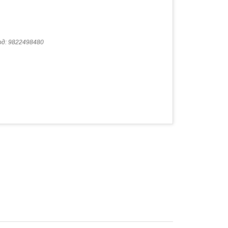
од:
9822498480