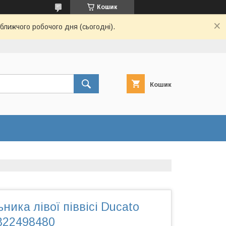
Кошик
ближчого робочого дня (сьогодні).
Кошик
ника лівої піввісі Ducato
9822498480