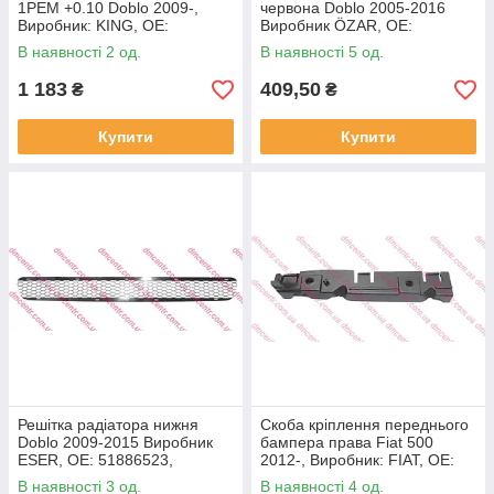
1РЕМ +0.10 Doblo 2009-,
червона Doblo 2005-2016
Виробник: KING, OE:
Виробник ÖZAR, OE:
71753015, 55196140,
51804366, 51932710, 5Y112
В наявності 2 од.
В наявності 5 од.
55196015
1 183
409,50
₴
₴
Купити
Купити
Решітка радіатора нижня
Скоба кріплення переднього
Doblo 2009-2015 Виробник
бампера права Fiat 500
ESER, OE: 51886523,
2012-, Виробник: FIAT, OE:
735524743, 735498740,
52054126, 51918618,
В наявності 3 од.
В наявності 4 од.