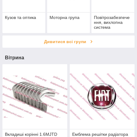
Кузов та оптика
Моторна група
Повітрозабезпече
ння, вихлопна
система
Дивитися всі групи
Вітрина
Вкладиші корінні 1.6MJTD
Емблема решітки радіатора