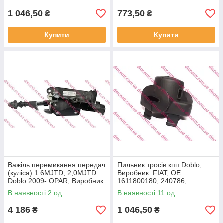
ES51886523
51786776,
1 046,50
773,50
₴
₴
Купити
Купити
Важіль перемикання передач
Пильник тросів кпп Doblo,
(куліса) 1.6MJTD, 2,0MJTD
Виробник: FIAT, OE:
Doblo 2009- OPAR, Виробник:
1611800180, 240786,
FIAT, OE: 55346828,
55254340, 46433442,
В наявності 2 од.
В наявності 11 од.
46313490
55209170, 68239968AA
4 186
1 046,50
₴
₴