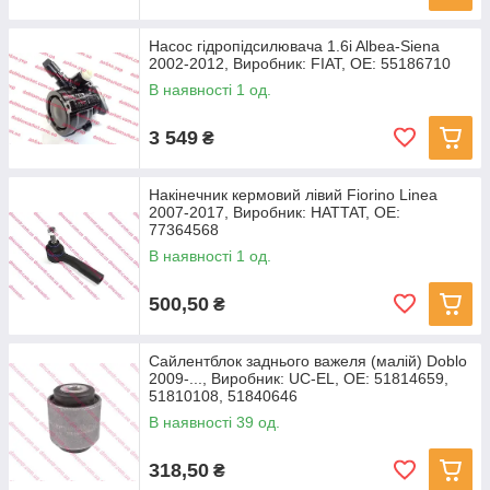
Насос гідропідсилювача 1.6i Albea-Siena
2002-2012, Виробник: FIAT, OE: 55186710
В наявності 1 од.
3 549
₴
Накінечник кермовий лівий Fiorino Linea
2007-2017, Виробник: HATTAT, OE:
77364568
В наявності 1 од.
500,50
₴
Сайлентблок заднього важеля (малій) Doblo
2009-..., Виробник: UC-EL, OE: 51814659,
51810108, 51840646
В наявності 39 од.
318,50
₴