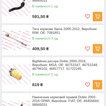
98845031
В наявності 1 од.
591,50
₴
Тяга кермова Siena 2005-2012, Виробник:
RIW, OE: 7081851
В наявності 3 од.
409,50
₴
Відбійник ресори Doblo 2000-2016,
Виробник: MGA, OE: 46751547, 46751548,
46796102, 46817717, 51722245,
В наявності 2 од.
819
₴
Накінечник кермовий правий Doblo 2002-
2016 OPAR, Виробник: FIAT, OE: 46456660,
98845031