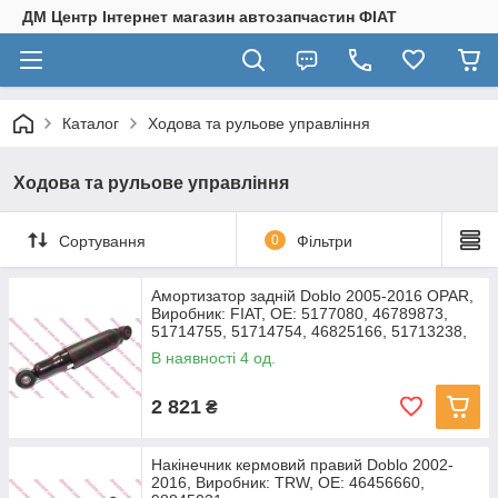
ДМ Центр Інтернет магазин автозапчастин ФІАТ
Каталог
Ходова та рульове управління
Ходова та рульове управління
Сортування
0
Фільтри
Амортизатор задній Doblo 2005-2016 OPAR,
Виробник: FIAT, OE: 5177080, 46789873,
51714755, 51714754, 46825166, 51713238,
51725173,
В наявності 4 од.
2 821
₴
Накінечник кермовий правий Doblo 2002-
2016, Виробник: TRW, OE: 46456660,