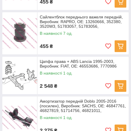
455
₴
Сайлентблок переднього важеля передній,
Виробник: RAPRO, OE: 13260666, 352380,
3520W3, 51783057, 51783056,
В наявності 7 од.
455
₴
Цапфа права + ABS Lancia 1995-2003,
Виробник: FIAT, OE: 46553686, 7770986
В наявності 1 од.
2 548
₴
Амортизатор передній Doblo 2005-2016
(посилен), Виробник: SACHS, OE: 46847761,
46827819, 51714756, 46821011,
В наявності 1 од.
2 275
₴