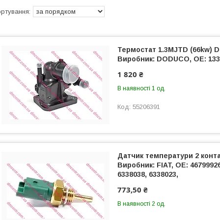
Термостат 1.3MJTD (66kw) Do
Виробник: DODUCO, OE: 1338
1 820 ₴
В наявності 1 од.
55206391
Датчик температури 2 конта
Виробник: FIAT, OE: 46799926
6338038, 6338023,
773,50 ₴
В наявності 2 од.