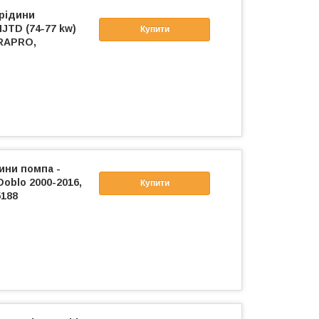
рідини
JTD (74-77 kw)
Купити
 RAPRO,
ини помпа -
oblo 2000-2016,
Купити
5188