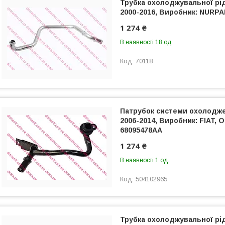
Трубка охолоджувальної рід
2000-2016, Виробник: NURPA
1 274 ₴
В наявності 18 од.
70118
Патрубок системи охолод
2006-2014, Виробник: FIAT, O
68095478AA
1 274 ₴
В наявності 1 од.
504102965
Трубка охолоджувальної рід