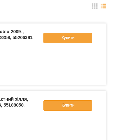
blo 2009-,
358, 55206391
Купити
ктний зілля,
, 55188058,
Купити