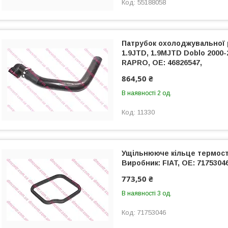
55188058
Патрубок охолоджувальної 
1.9JTD, 1.9MJTD Doblo 2000-
RAPRO, OE: 46826547,
864,50 ₴
В наявності 2 од.
11330
Ущільнююче кільце термост
Виробник: FIAT, OE: 7175304
773,50 ₴
В наявності 3 од.
71753046