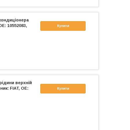
кондиціонера
OE: 10552083,
Купити
рідини верхній
ник: FIAT, OE:
Купити