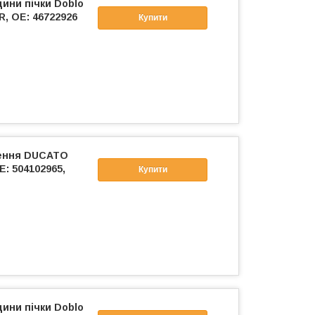
ини пічки Doblo
R, OE: 46722926
Купити
ження DUCATO
E: 504102965,
Купити
ини пічки Doblo