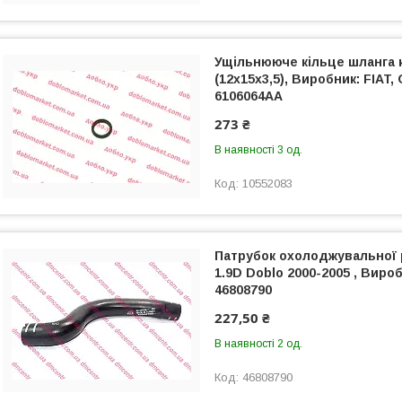
Ущільнююче кільце шланга 
(12х15х3,5), Виробник: FIAT, 
6106064AA
273 ₴
В наявності 3 од.
10552083
Патрубок охолоджувальної 
1.9D Doblo 2000-2005 , Вироб
46808790
227,50 ₴
В наявності 2 од.
46808790