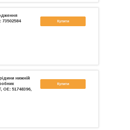
одження
: 73502584
Купити
рідини нижній
робник
Купити
 OE: 51748396,