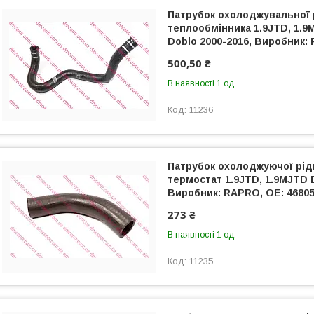
Патрубок охолоджувальної 
теплообмінника 1.9JTD, 1.9M
Doblo 2000-2016, Виробник:
500,50 ₴
В наявності 1 од.
11236
Патрубок охолоджуючої рід
термостат 1.9JTD, 1.9MJTD D
Виробник: RAPRO, OE: 4680
273 ₴
В наявності 1 од.
11235