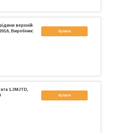
рідини верхній
2016, Виробник:
Купити
ата 1.3MJTD,
6
Купити