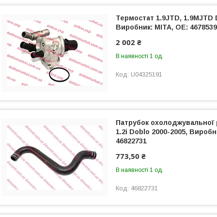
Термостат 1.9JTD, 1.9MJTD D
Виробник: MITA, OE: 467853
2 002 ₴
В наявності 1 од.
U04325191
Патрубок охолоджувальної 
1.2i Doblo 2000-2005, Виробн
46822731
773,50 ₴
В наявності 1 од.
46822731