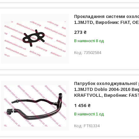
Прокладання системи охол
1.3MJTD, Виробник: FIAT, OE
273 ₴
В наявності 8 од.
73502584
Патрубок охолоджувальної 
1.3MJTD Doblo 2004-2016 Ви
KRAFTVOLL, Виробник: FAST,
10030907,
1 456 ₴
В наявності 1 од.
FT61334