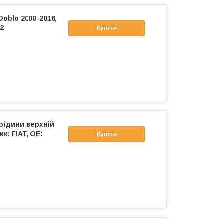
oblo 2000-2016,
92
Купити
рідини верхній
ик: FIAT, OE:
Купити