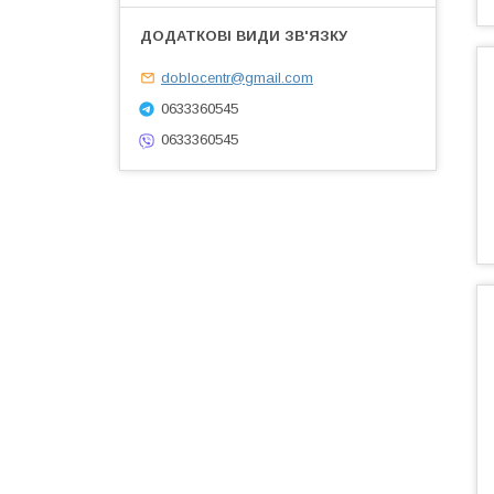
doblocentr@gmail.com
0633360545
0633360545